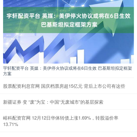
宇轩配资平台 英媒：美伊停火协议或将在6日生效 巴基斯坦拟定框架
方案
股票配资利息官网 国庆档票房超15亿元 背后上市公司有这些
新疆证券 变 “废”为宝：中国“无废城市”的基层探索
峪科配资官网 12月12日华体转债上涨1.69%，转股溢价率
13.71%