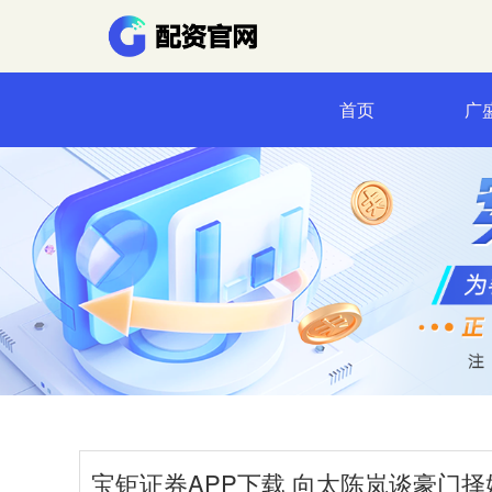
首页
广
宝钜证券APP下载 向太陈岚谈豪门