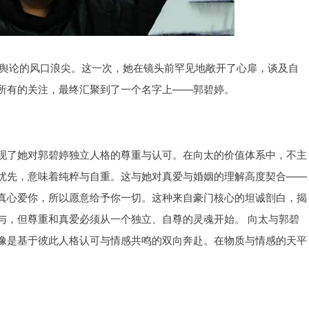
到了舆论的风口浪尖。这一次，她在镜头前罕见地敞开了心扉，谈及自
所有的关注，最终汇聚到了一个名字上——郭碧婷。
现了她对郭碧婷独立人格的尊重与认可。在向太的价值体系中，不主
优先，意味着纯粹与自重。这与她对真爱与婚姻的理解高度契合——
真心爱你，所以愿意给予你一切。这种来自豪门核心的坦诚剖白，揭
与，但尊重和真爱必须从一个独立、自尊的灵魂开始。 向太与郭碧
像是基于彼此人格认可与情感共鸣的双向奔赴。在物质与情感的天平