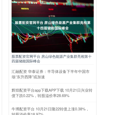
股票配资官网平台 房山绿色能源产业集群亮相第十
四届储能国际峰会
汇融配资 华泰证券：半导体设备下半年中国市
场“东升西降”或加速
辉煌配资平台app下载APP下载 10月21日兴业转
债下跌0.22%，转股溢价率28.69%
牛博配资平台 10月21日隆22转债上涨0.38%，
转股溢价率18.97%