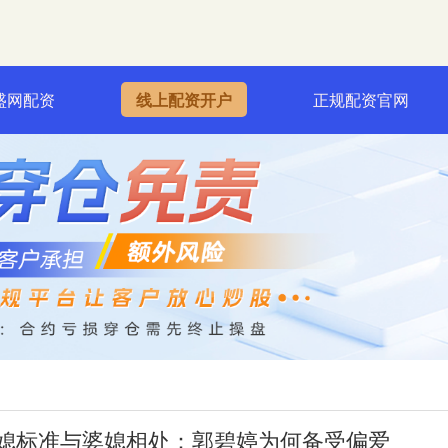
盛网配资
线上配资开户
正规配资官网
择媳标准与婆媳相处：郭碧婷为何备受偏爱