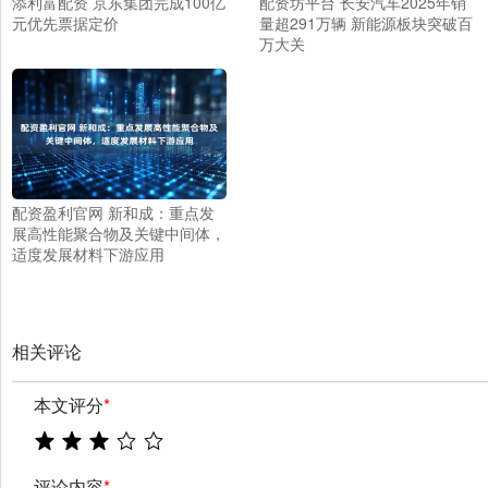
添利富配资 京东集团完成100亿
配资坊平台 长安汽车2025年销
元优先票据定价
量超291万辆 新能源板块突破百
万大关
配资盈利官网 新和成：重点发
展高性能聚合物及关键中间体，
适度发展材料下游应用
相关评论
本文评分
*
评论内容
*