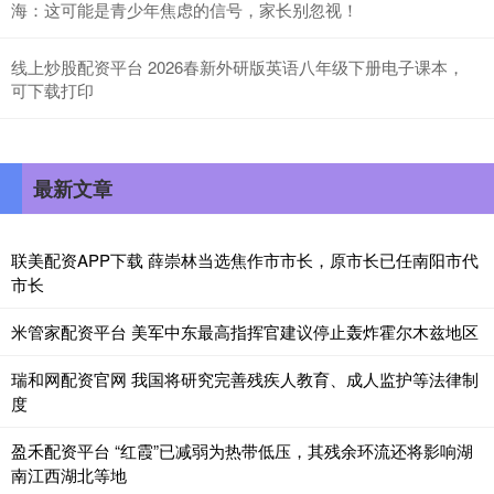
海：这可能是青少年焦虑的信号，家长别忽视！
线上炒股配资平台 2026春新外研版英语八年级下册电子课本，
可下载打印
最新文章
联美配资APP下载 薛崇林当选焦作市市长，原市长已任南阳市代
市长
米管家配资平台 美军中东最高指挥官建议停止轰炸霍尔木兹地区
瑞和网配资官网 我国将研究完善残疾人教育、成人监护等法律制
度
盈禾配资平台 “红霞”已减弱为热带低压，其残余环流还将影响湖
南江西湖北等地