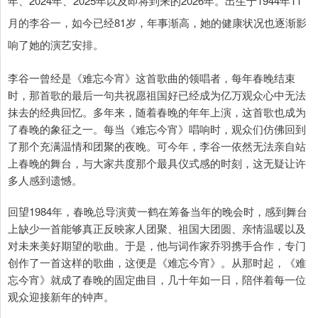
年、2024年、2025年以及即将到来的2026年。出生于1944年11
月的李谷一，如今已经81岁，年事渐高，她的健康状况也逐渐影
响了她的演艺安排。
李谷一曾经是《难忘今宵》这首歌曲的领唱者，每年春晚结束
时，那首歌的最后一句共祝愿祖国好已经成为亿万观众心中无法
抹去的经典回忆。多年来，随着春晚的年年上演，这首歌也成为
了春晚的象征之一。每当《难忘今宵》唱响时，观众们仿佛回到
了那个充满温情和团聚的夜晚。可今年，李谷一依然无法亲自站
上春晚的舞台，与大家共度那个最具仪式感的时刻，这无疑让许
多人感到遗憾。
回望1984年，春晚总导演黄一鹤在筹备当年的晚会时，感到舞台
上缺少一首能够真正反映家人团聚、祖国大团圆、亲情温暖以及
对未来美好期望的歌曲。于是，他与词作家乔羽携手合作，专门
创作了一首这样的歌曲，这便是《难忘今宵》。从那时起，《难
忘今宵》就成了春晚的固定曲目，几十年如一日，陪伴着每一位
观众迎接新年的钟声。